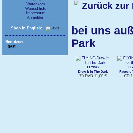
Zurück zur 
Warenkorb
Wunschliste
Impressum
Anmelden
bei uns au
Shop in English:
Park
Benutzer:
gast
FLYING
FL
Draw It In The Dark
Faces of
7''+DVD 11,00 €
CD 1