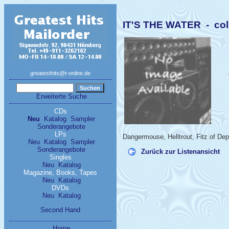
IT'S THE WATER - col
greatesthits@t-online.de
Erweiterte Suche
CDs
Neu
Katalog
Sampler
Sonderangebote
LPs
Dangermouse, Helltrout, Fitz of D
Neu
Katalog
Sampler
Sonderangebote
Zurück zur Listenansicht
Singles
Neu
Katalog
Magazine, Books, Tapes
Neu
Katalog
DVDs
Neu
Katalog
Second Hand
Home