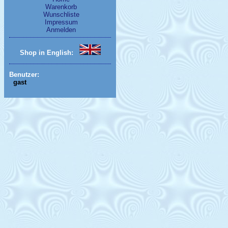
Warenkorb
Wunschliste
Impressum
Anmelden
Shop in English:
Benutzer:
gast