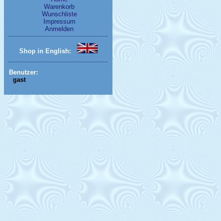
Warenkorb
Wunschliste
Impressum
Anmelden
Shop in English:
Benutzer:
gast