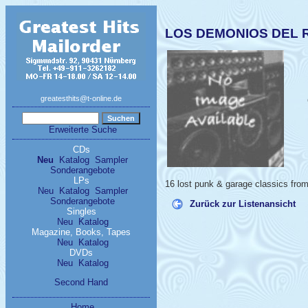
LOS DEMONIOS DEL RO
greatesthits@t-online.de
Erweiterte Suche
CDs
Neu
Katalog
Sampler
Sonderangebote
LPs
16 lost punk & garage classics fro
Neu
Katalog
Sampler
Sonderangebote
Zurück zur Listenansicht
Singles
Neu
Katalog
Magazine, Books, Tapes
Neu
Katalog
DVDs
Neu
Katalog
Second Hand
Home