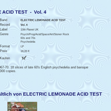
ACID TEST - Vol. 4
Band
ELECTRIC LEMONADE ACID TEST
Record
Vol. 4
Label
10th Planet UK
Genre
Psych/Prog/Acid/Space/Art/Stoner Rock
60s and 70s
Psychedelia
Format
LP
Preis
18,00 €
Kaufen
7-70. 18 slices of late 60's English psychedelia and baroque
000 copies.
hältlich von ELECTRIC LEMONADE ACID TEST