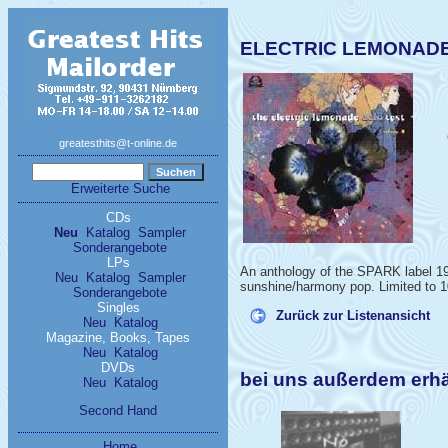
ELECTRIC LEMONADE 
greatesthits@t-online.de
Erweiterte Suche
CDs
Neu
Katalog
Sampler
Sonderangebote
LPs
An anthology of the SPARK label 196
Neu
Katalog
Sampler
sunshine/harmony pop. Limited to 1
Sonderangebote
Singles
Zurück zur Listenansicht
Neu
Katalog
Magazine, Books, Tapes
Neu
Katalog
DVDs
bei uns außerdem er
Neu
Katalog
Second Hand
Home