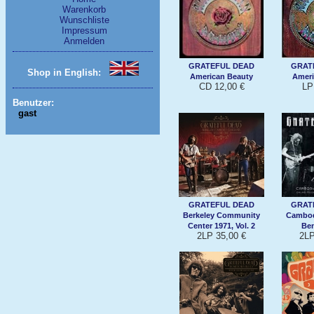
Warenkorb
Wunschliste
Impressum
Anmelden
GRATEFUL DEAD
GRAT
Shop in English:
American Beauty
Ameri
CD 12,00 €
LP
Benutzer:
gast
GRATEFUL DEAD
GRAT
Berkeley Community
Cambod
Center 1971, Vol. 2
Ben
2LP 35,00 €
2LP