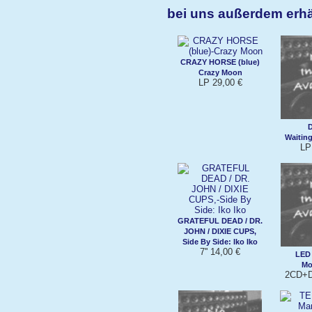
bei uns außerdem erhä
CRAZY HORSE (blue)
Crazy Moon
LP 29,00 €
Waitin
LP
GRATEFUL DEAD / DR.
JOHN / DIXIE CUPS,
Side By Side: Iko Iko
7'' 14,00 €
LED
Mo
2CD+D