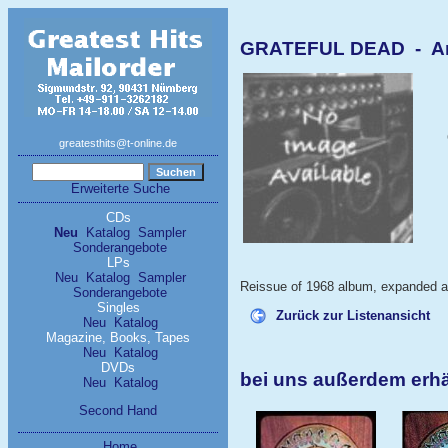
GRATEFUL DEAD - An
greatesthits@t-online.de
Erweiterte Suche
CDs
Neu
Katalog
Sampler
Sonderangebote
LPs
Neu
Katalog
Sampler
Reissue of 1968 album, expanded an
Sonderangebote
Singles
Zurück zur Listenansicht
Neu
Katalog
Magazine, Books, Tapes
Neu
Katalog
DVDs
bei uns außerdem erh
Neu
Katalog
Second Hand
Home