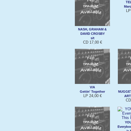
TE
Mar
LP
NASH, GRAHAM &
DAVID CROSBY
s/t
CD 17,00 €
V/A
Gettin' Together
NUGGET
LP 24,00 €
ART
CD
YOU
Everybo
Is