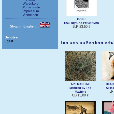
Warenkorb
Wunschliste
Impressum
Anmelden
GOZU
The Fury Of A Patient Man
Shop in English:
2LP 23,50 €
Benutzer:
gast
bei uns außerdem erh
APE MACHINE
DEAD
Mangled By The
All Is
LP
Machine
CD 13,00 €