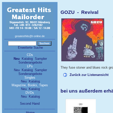
GOZU - Revival
greatesthits@t-online.de
Erweiterte Suche
CDs
Neu
Katalog
Sampler
Sonderangebote
LPs
They fuse stoner and blues rock gro
Neu
Katalog
Sampler
Sonderangebote
Zurück zur Listenansicht
Singles
Neu
Katalog
Magazine, Books, Tapes
Neu
Katalog
bei uns außerdem erh
DVDs
Neu
Katalog
Second Hand
Home