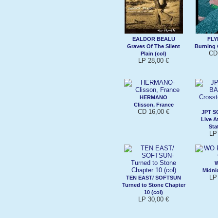
EALDOR BEALU
FLY
Graves Of The Silent
Burning 
CD
Plain (col)
LP 28,00 €
HERMANO
Clisson, France
CD 16,00 €
JPT S
Live A
Sta
LP
W
Midni
LP
TEN EAST/ SOFTSUN
Turned to Stone Chapter
10 (col)
LP 30,00 €