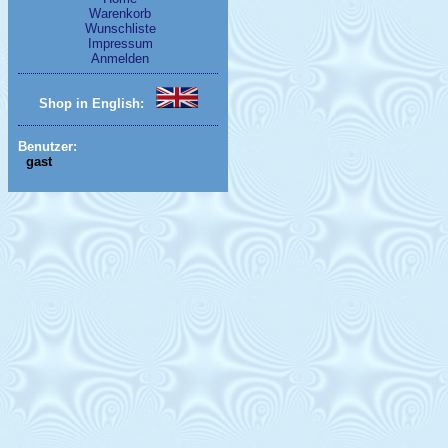
Warenkorb
Wunschliste
Impressum
Anmelden
Shop in English:
Benutzer:
gast