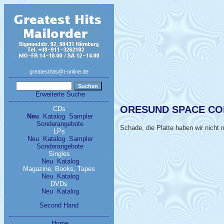
greatesthits@t-online.de
Erweiterte Suche
ORESUND SPACE COLLEC
CDs
Neu
Katalog
Sampler
Sonderangebote
Schade, die Platte haben wir nicht m
LPs
Neu
Katalog
Sampler
Sonderangebote
Singles
Neu
Katalog
Magazine, Books, Tapes
Neu
Katalog
DVDs
Neu
Katalog
Second Hand
Home