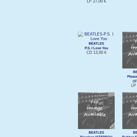
LP 27,00 €
BEATLES
P.S. I Love You
CD 13,00 €
B
Pleas
(S
LP 
BEATLES
B
Revolver (STEREO))
Rubber S