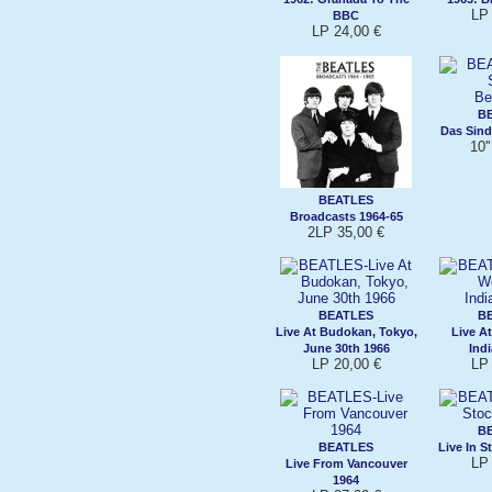
LP 
BBC
LP 24,00 €
B
Das Sind 
10'
BEATLES
Broadcasts 1964-65
2LP 35,00 €
BEATLES
B
Live At Budokan, Tokyo,
Live A
June 30th 1966
Ind
LP 20,00 €
LP 
B
BEATLES
Live In 
LP 
Live From Vancouver
1964