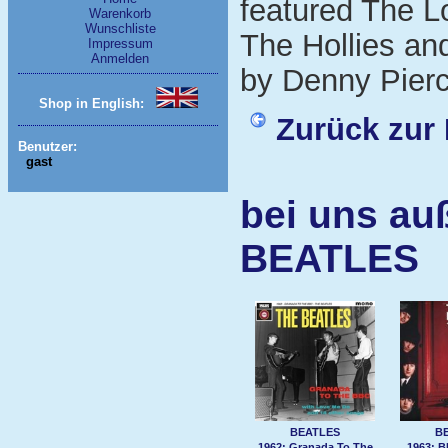
featured The L
Warenkorb
Wunschliste
The Hollies an
Impressum
Anmelden
by Denny Pierc
Shop in English:
Zurück zur 
Benutzer:
gast
bei uns au
BEATLES
BEATLES
B
1962: Granada To The
1963: 