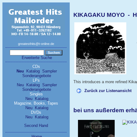
KIKAGAKU MOYO - Hou
greatesthits@t-online.de
Erweiterte Suche
CDs
Neu
Katalog
Sampler
Sonderangebote
LPs
This introduces a more refined Kik
Neu
Katalog
Sampler
Sonderangebote
Zurück zur Listenansicht
Singles
Neu
Katalog
Magazine, Books, Tapes
Neu
Katalog
bei uns außerdem er
DVDs
Neu
Katalog
Second Hand
Home