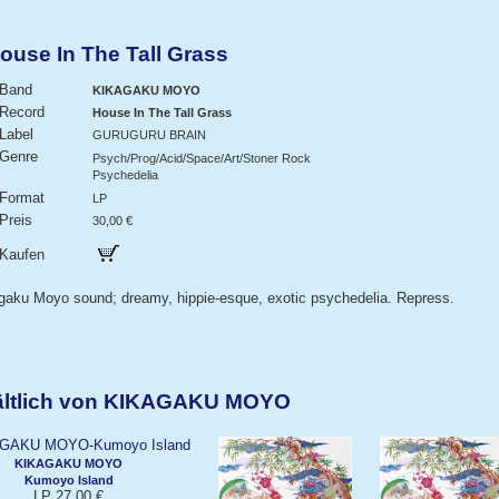
se In The Tall Grass
Band
KIKAGAKU MOYO
Record
House In The Tall Grass
Label
GURUGURU BRAIN
Genre
Psych/Prog/Acid/Space/Art/Stoner Rock
Psychedelia
Format
LP
Preis
30,00 €
Kaufen
agaku Moyo sound; dreamy, hippie-esque, exotic psychedelia. Repress.
hältlich von KIKAGAKU MOYO
KIKAGAKU MOYO
Kumoyo Island
LP 27,00 €