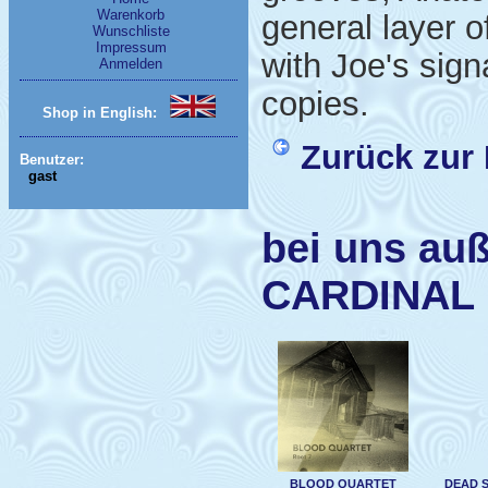
Warenkorb
general layer o
Wunschliste
Impressum
with Joe's sign
Anmelden
copies.
Shop in English:
Zurück zur 
Benutzer:
gast
bei uns auß
CARDINAL 
BLOOD QUARTET
DEAD S