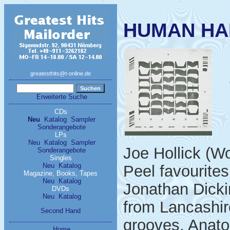
HUMAN HA
greatesthits@t-online.de
Erweiterte Suche
CDs
Neu
Katalog
Sampler
Sonderangebote
LPs
Neu
Katalog
Sampler
Joe Hollick (W
Sonderangebote
Singles
Neu
Katalog
Peel favourit
Magazine, Books, Tapes
Neu
Katalog
Jonathan Dick
DVDs
Neu
Katalog
from Lancashir
Second Hand
grooves, Anatol
Home