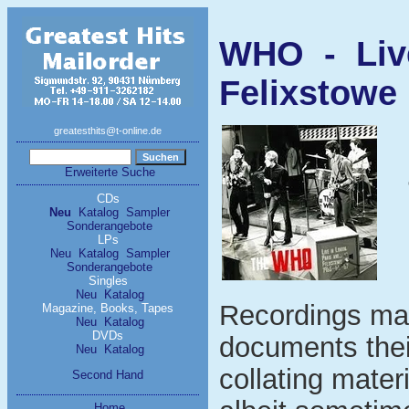
WHO - Live
Felixstowe 
greatesthits@t-online.de
Erweiterte Suche
CDs
Neu
Katalog
Sampler
Sonderangebote
LPs
Neu
Katalog
Sampler
Sonderangebote
Singles
Neu
Katalog
Recordings mad
Magazine, Books, Tapes
Neu
Katalog
DVDs
documents their
Neu
Katalog
collating materi
Second Hand
Home