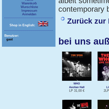
albeit sometime
Warenkorb
contemporary b
Wunschliste
Impressum
Anmelden
Zurück zur 
Shop in English:
Benutzer:
bei uns au
gast
WHO
Aeolian Hall
Li
LP 31,00 €
2LP