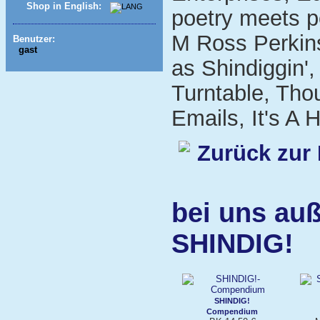
Shop in English:
poetry meets p
M Ross Perkins
Benutzer:
gast
as Shindiggin'
Turntable, Tho
Emails, It's A
Zurück zur 
bei uns auß
SHINDIG!
SHINDIG!
Compendium