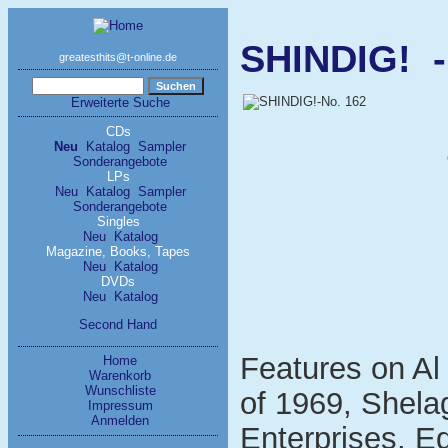
SHINDIG! -
greatesthits@t-online.de
Erweiterte Suche
CDs
Neu
Katalog
Sampler
Sonderangebote
LPs
Neu
Katalog
Sampler
Sonderangebote
Singles
Neu
Katalog
Magazine, Books, Tapes
Neu
Katalog
DVDs
Neu
Katalog
Second Hand
Features on Al
Home
Warenkorb
Wunschliste
of 1969, Shel
Impressum
Anmelden
Enterprises, 