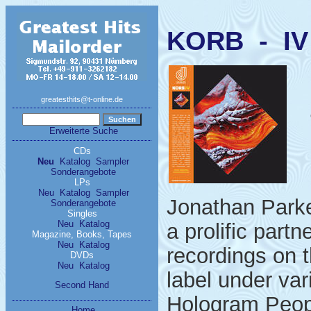
KORB - IV
greatesthits@t-online.de
Erweiterte Suche
CDs
Neu
Katalog
Sampler
Sonderangebote
LPs
Neu
Katalog
Sampler
Jonathan Park
Sonderangebote
Singles
Neu
Katalog
a prolific partn
Magazine, Books, Tapes
Neu
Katalog
recordings on 
DVDs
Neu
Katalog
label under var
Second Hand
Hologram Peop
Home