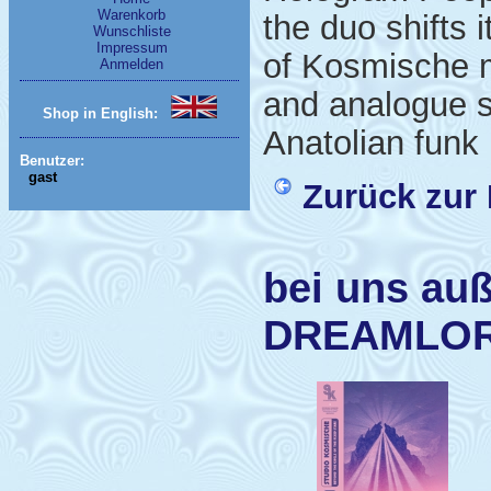
Warenkorb
the duo shifts 
Wunschliste
Impressum
of Kosmische m
Anmelden
and analogue s
Shop in English:
Anatolian funk
Benutzer:
gast
Zurück zur 
bei uns auß
DREAMLO