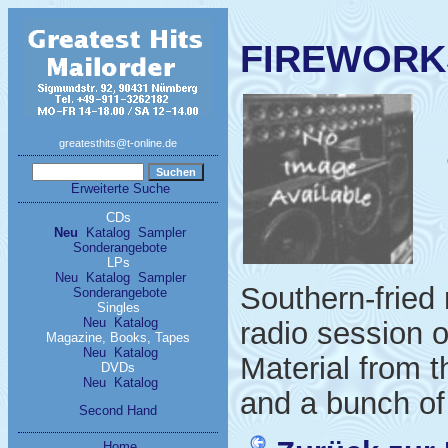
FIREWORKS 
greatesthits@t-online.de
Erweiterte Suche
CDs
Neu
Katalog
Sampler
Sonderangebote
LPs
Neu
Katalog
Sampler
Southern-fried r
Sonderangebote
Singles
Neu
Katalog
radio session o
Magazine, Books, Tapes
Neu
Katalog
Material from t
DVDs
Neu
Katalog
and a bunch o
Second Hand
Home