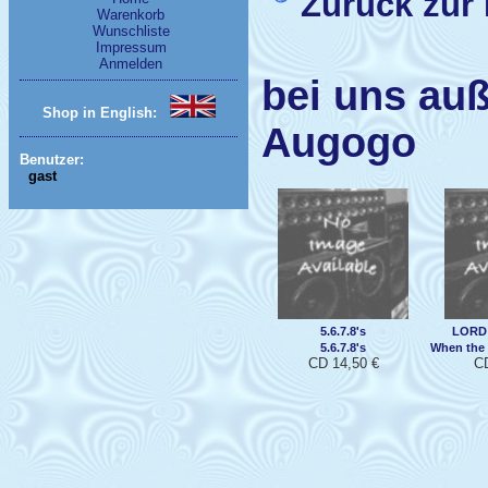
Zurück zur 
Warenkorb
Wunschliste
Impressum
Anmelden
bei uns auß
Shop in English:
Augogo
Benutzer:
gast
5.6.7.8's
LORD 
5.6.7.8's
When the 
CD 14,50 €
CD