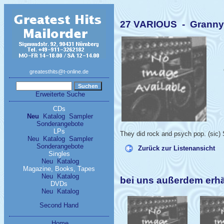
27 VARIOUS - Granny
greatesthits@t-online.de
Erweiterte Suche
CDs
Neu
Katalog
Sampler
Sonderangebote
LPs
They did rock and psych pop. (sic)
Neu
Katalog
Sampler
Sonderangebote
Zurück zur Listenansicht
Singles
Neu
Katalog
Magazine, Books, Tapes
Neu
Katalog
bei uns außerdem erhä
DVDs
Neu
Katalog
Second Hand
Home