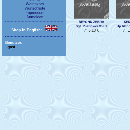
Warenkorb
Wunschliste
Impressum
Anmelden
BEYOND ZEBRA
SE
Sgt. Pusflower Vol. 1
Up till n
Shop in English:
7" 5,10 €
7" E
Benutzer:
gast