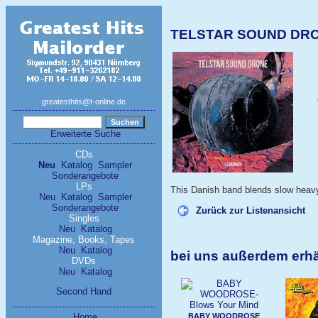
TELSTAR SOUND DR
greatesthits@t-online.de
Erweiterte Suche
CDs
Neu
Katalog
Sampler
Sonderangebote
LPs
This Danish band blends slow heav
Neu
Katalog
Sampler
Sonderangebote
Zurück zur Listenansicht
Singles
Neu
Katalog
Magazine, Books, Tapes
Neu
Katalog
bei uns außerdem erh
DVDs
Neu
Katalog
Second Hand
BABY WOODROSE
Home