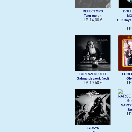
DEFECTORS
DOLL
Turn me on
MO
LP 14,00 €
Our Days
LP
LORENZEN, UFFE
LORE
Galmandsvaerk (red)
Gle
LP 19,50 €
LP
NARCO
Bo
LP
LYDSYN