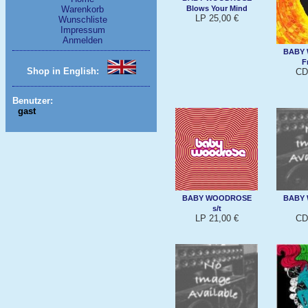
Blows Your Mind
Warenkorb
LP 25,00 €
Wunschliste
Impressum
Anmelden
BABY
F
Shop in English:
CD
Benutzer:
gast
BABY WOODROSE
BABY
s/t
LP 21,00 €
CD