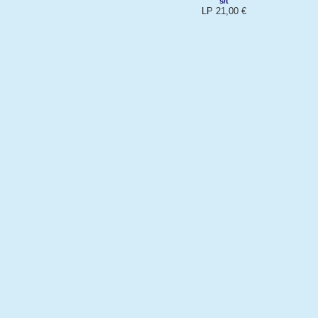
s/t
LP 21,00 €