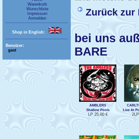
Warenkorb
Wunschliste
Zurück zur 
Impressum
Anmelden
Shop in English:
bei uns au
Benutzer:
BARE
gast
AMBLERS
CARLT
Shallow Pools
Live At P
LP 25,00 €
2LP