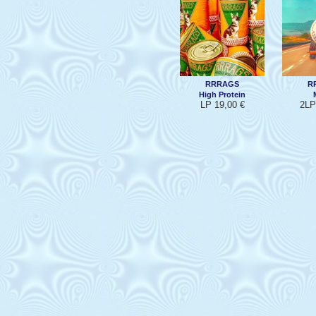
RRRAGS
R
High Protein
LP 19,00 €
2LP