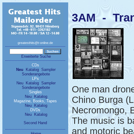
3AM - Tra
greatesthits@t-online.de
Erweiterte Suche
CDs
Neu
Katalog
Sampler
Sonderangebote
LPs
Neu
Katalog
Sampler
One man drone 
Sonderangebote
Singles
Neu
Katalog
Chino Burga (L
Magazine, Books, Tapes
Neu
Katalog
Necromongo, Es
DVDs
Neu
Katalog
The music is ba
Second Hand
and motoric bea
Home