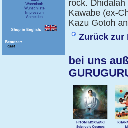
rock. Dhidalah 
Warenkorb
Wunschliste
Kawabe (ex-Chu
Impressum
Anmelden
Kazu Gotoh an
Shop in English:
Zurück zur 
Benutzer:
gast
bei uns auß
GURUGURU
HITOMI MORIWAKI
KHANA
Subtropic Cosmos
M