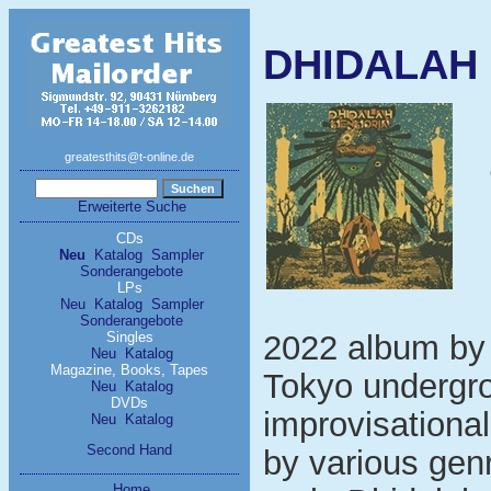
DHIDALAH 
greatesthits@t-online.de
Erweiterte Suche
CDs
Neu
Katalog
Sampler
Sonderangebote
LPs
Neu
Katalog
Sampler
Sonderangebote
Singles
2022 album by 
Neu
Katalog
Magazine, Books, Tapes
Tokyo undergro
Neu
Katalog
DVDs
improvisationa
Neu
Katalog
Second Hand
by various gen
Home