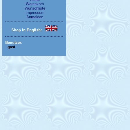
Warenkorb
Wunschliste
Impressum
Anmelden
Shop in English:
Benutzer:
gast