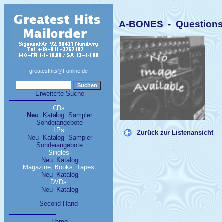
A-BONES - Questions 
greatesthits@t-online.de
Erweiterte Suche
CDs
Neu
Katalog
Sampler
Sonderangebote
LPs
Zurück zur Listenansicht
Neu
Katalog
Sampler
Sonderangebote
Singles
Neu
Katalog
Magazine, Books, Tapes
Neu
Katalog
DVDs
Neu
Katalog
Second Hand
Home