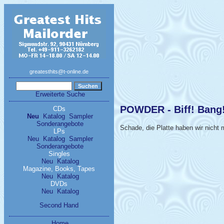
greatesthits@t-online.de
Erweiterte Suche
POWDER - Biff! Bang
CDs
Neu
Katalog
Sampler
Sonderangebote
Schade, die Platte haben wir nicht m
LPs
Neu
Katalog
Sampler
Sonderangebote
Singles
Neu
Katalog
Magazine, Books, Tapes
Neu
Katalog
DVDs
Neu
Katalog
Second Hand
Home