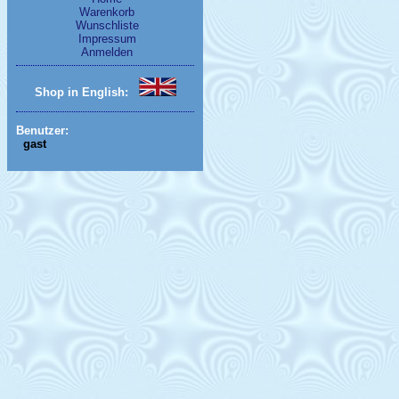
Warenkorb
Wunschliste
Impressum
Anmelden
Shop in English:
Benutzer:
gast