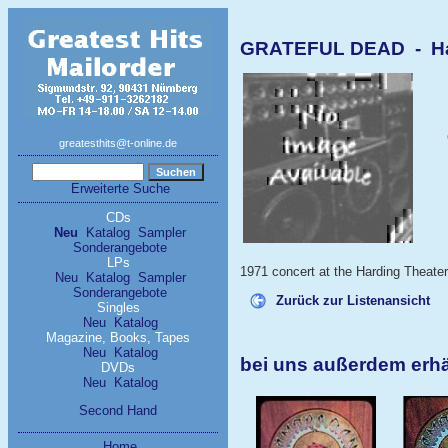
GRATEFUL DEAD - Hard
greatesthits@t-online.de
Erweiterte Suche
CDs
Neu
Katalog
Sampler
Sonderangebote
LPs
1971 concert at the Harding Theater 
Neu
Katalog
Sampler
Sonderangebote
Zurück zur Listenansicht
Singles
Neu
Katalog
Magazine, Books, Tapes
Neu
Katalog
bei uns außerdem erh
DVDs
Neu
Katalog
Second Hand
Home