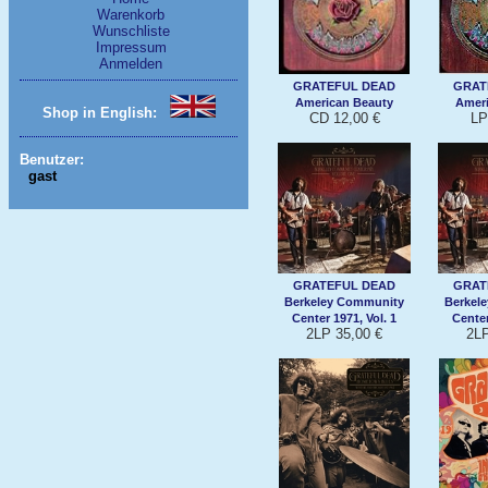
Warenkorb
Wunschliste
Impressum
Anmelden
GRATEFUL DEAD
GRAT
American Beauty
Ameri
Shop in English:
CD 12,00 €
LP
Benutzer:
gast
GRATEFUL DEAD
GRAT
Berkeley Community
Berkel
Center 1971, Vol. 1
Center
2LP 35,00 €
2LP